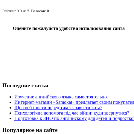
Рейтинг
0.0
из
5
. Голосов:
0
Оцените пожалуйста удобства использования сайта
Последние статьи
Изучение английского языка самостоятельно
Интернет-магазин «Samokat» предлагает своим покупат
Що треба знати перед тим як завести кота?
Психологічна допомога під час війни: куди звернутися?
Подготовка к ЗНО по английскому для детей и подростк
Популярное на сайте