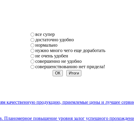
все супер
достаточно удобно
нормально
нужно много чего еще доработать
не очень удобен
совершенно не удобно
совершенствованию нет придела!
елям качественную продукцию, приемлемые цены и лучшее серви
ов. Планомерное повышение уровня залог успешного прохождени