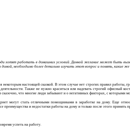
люди хотят работать в домашних условий. Данной желание может быть выз
 домой, необходимо более детально изучить этот вопрос и понять, какие же
я некоторым настоящей сказкой. В этом случае нет строгих правил работы, г
деятельности. Также не нужно краситься или надевать строгий офисный кост
и сказочно, что многие люди забывают и о негативных факторах, с которыми мо
ернет могут стать отличными помощниками в заработке на дому. Еще относ
се преимущества и недостатки работы на дому и только после этого принять 
овремя успеть на работу.