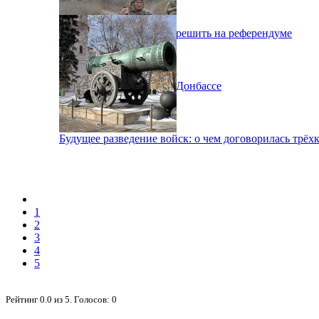
Судьбу Донбасса могут решить на референдуме
Нарушение тишины на Донбассе
Будущее разведение войск: о чем договорилась трёх
1
2
3
4
5
Рейтинг
0.0
из
5
. Голосов:
0