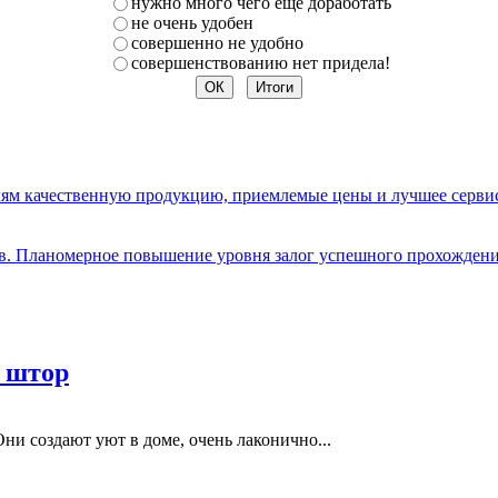
нужно много чего еще доработать
не очень удобен
совершенно не удобно
совершенствованию нет придела!
елям качественную продукцию, приемлемые цены и лучшее серви
ов. Планомерное повышение уровня залог успешного прохождени
 штор
ни создают уют в доме, очень лаконично...