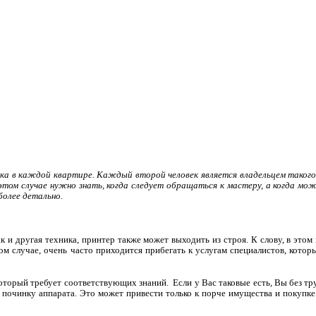
ка в каждой квартире. Каждый второй человек является владельцем такого 
 этом случае нужно знать, когда следует обращаться к мастеру, а когда мо
более детально.
как и другая техника, принтер также может выходить из строя. К слову, в этом
гом случае, очень часто приходится прибегать к услугам специалистов, котор
который требует соответствующих знаний.
Если у Вас таковые есть, Вы без т
ую починку аппарата. Это может привести только к порче имущества и покупк