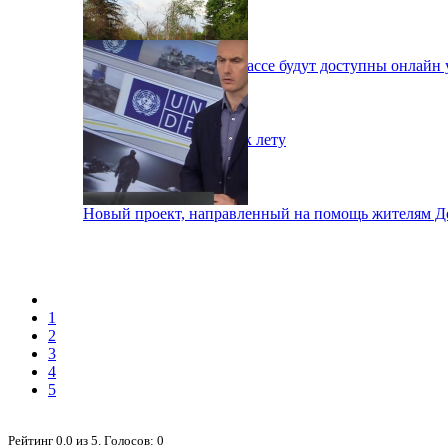
Школа онлайн: на Донбассе будут доступны онлайн 
Донецк преображается к лету
Новый проект, направленный на помощь жителям До
1
2
3
4
5
Рейтинг
0.0
из
5
. Голосов:
0