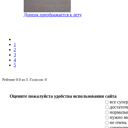
Донецк преображается к лету
1
2
3
4
5
Рейтинг
0.0
из
5
. Голосов:
0
Оцените пожалуйста удобства использования сайта
все супе
достаточ
нормаль
нужно мн
не очень
совершен