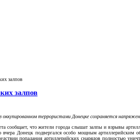
ких залпов
ских залпов
 в оккупированном террористами Донецке сохраняется напряжен
та сообщает, что жители города слышат залпы и взрывы артилл
то вчера Донецк подвергался особо мощным артиллерийским о
ледствии попадания артиллерийских снарядов полностью унич