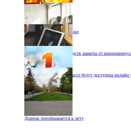
Черга на кордоні
Пожар на шахте в Донецке
Медикам не хватает средств защиты от коронавирус
Школа онлайн: на Донбассе будут доступны онлайн 
Донецк отметил 1 мая
Донецк преображается к лету