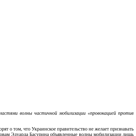
властями волны частичной мобилизации «провокацией против
рят о том, что Украинское правительство не желает признавать
ловам Эдуарда Басурина объявленные волны мобилизации лишь