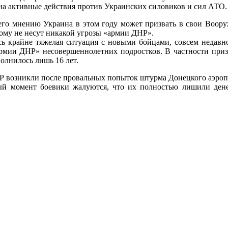
а активные действия против Украинских силовиков и сил АТО.
 его мнению Украина в этом году может призвать в свои Воору
ому не несут никакой угрозы «армии ДНР».
ась крайне тяжелая ситуация с новыми бойцами, совсем недав
«армии ДНР» несовершеннолетних подростков. В частности пр
олнилось лишь 16 лет.
 возникли после провальных попыток штурма Донецкого аэропор
й момент боевики жалуются, что их полностью лишили денеж