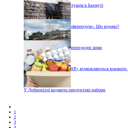
«Постійно вибухає» - ситуація в Бахмуті
У Маріуполі почався «референдум». Що відомо?
Ситуація в Маріуполі напередодні зими
Бойовики так званої «ЛНР» відмовляються воювати
У Добропіллі видають продуктові набори
1
2
3
4