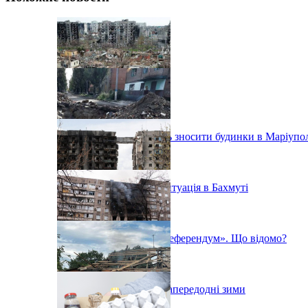
Окупанти продовжують зносити будинки в Маріупо
«Постійно вибухає» - ситуація в Бахмуті
У Маріуполі почався «референдум». Що відомо?
Ситуація в Маріуполі напередодні зими