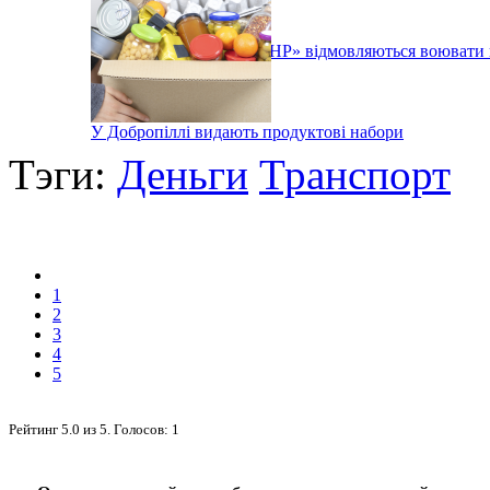
Бойовики так званої «ЛНР» відмовляються воювати
У Добропіллі видають продуктові набори
Тэги:
Деньги
Транспорт
1
2
3
4
5
Рейтинг
5.0
из
5
. Голосов:
1