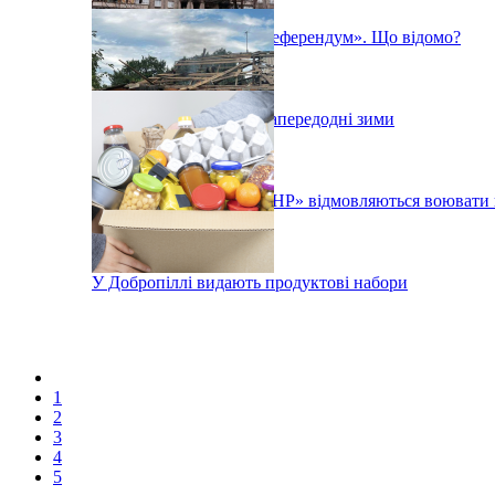
У Маріуполі почався «референдум». Що відомо?
Ситуація в Маріуполі напередодні зими
Бойовики так званої «ЛНР» відмовляються воювати
У Добропіллі видають продуктові набори
1
2
3
4
5