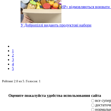
Бойовики так званої «ЛНР» відмовляються воювати
У Добропіллі видають продуктові набори
1
2
3
4
5
Рейтинг
2.0
из
5
. Голосов:
1
Оцените пожалуйста удобства использования сайта
все супе
достаточ
нормаль