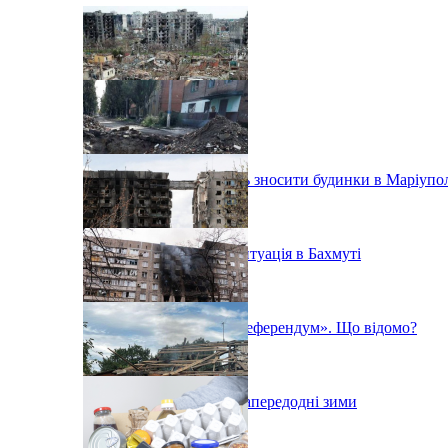
Окупанти продовжують зносити будинки в Маріупо
«Постійно вибухає» - ситуація в Бахмуті
У Маріуполі почався «референдум». Що відомо?
Ситуація в Маріуполі напередодні зими